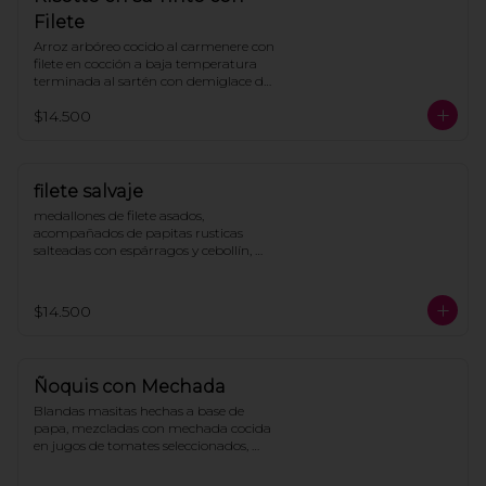
Filete
Arroz arbóreo cocido al carmenere con 
filete en cocción a baja temperatura 
terminada al sartén con demiglace de 
la casa y parmesano.
$14.500
filete salvaje
medallones de filete asados, 
acompañados de papitas rusticas 
salteadas con espárragos y cebollín, 
cubierto de salsa demiglas con 
champiñones
$14.500
Ñoquis con Mechada
Blandas masitas hechas a base de 
papa, mezcladas con mechada cocida 
en jugos de tomates seleccionados, 
coronada con ricotta, pesto y queso 
parmesano.