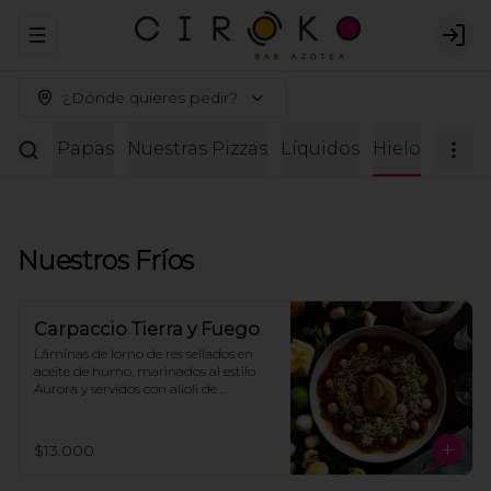
Abrir menu de navegación
Logi
¿Dónde quieres pedir?
estras Papas
Nuestras Pizzas
Líquidos
Hielo
Nuestros Fríos
Carpaccio Tierra y Fuego
Láminas de lomo de res sellados en 
aceite de humo, marinados al estilo 
Aurora y servidos con alioli de 
alcaparras, puré de champiñones y 
alcachofas, láminas de parmesano, 
cebolla asada y tostadas para 
$13.000
compartir.