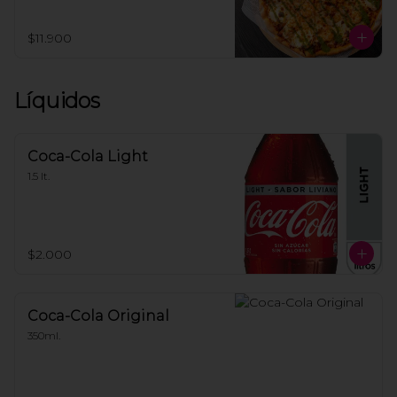
marinados a la brasa, trozos de queso 
crema; terminada con pesto casero.
$11.900
Líquidos
Coca-Cola Light
1.5 lt.
$2.000
Coca-Cola Original
350ml.