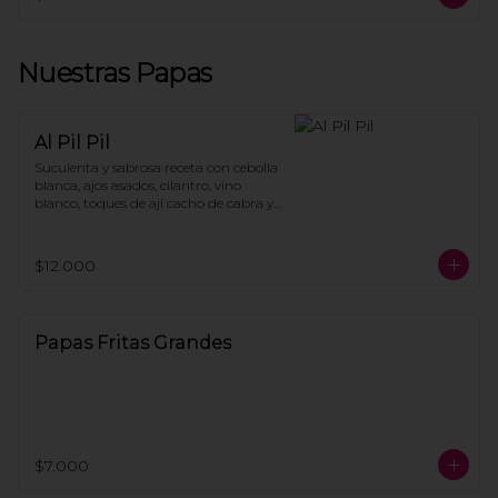
Nuestras Papas
Al Pil Pil
Suculenta y sabrosa receta con cebolla 
blanca, ajos asados, cilantro, vino 
blanco, toques de ají cacho de cabra y 
el secreto de la casa, acompañado de 
bandeja de papas fritas.
$12.000
Papas Fritas Grandes
$7.000