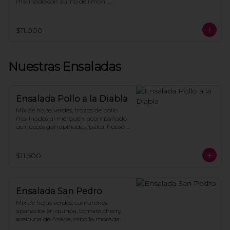
marinado con zumo de limón, 
terminados con palta y acompañado 
de tostadas.
$11.000
Nuestras Ensaladas
Ensalada Pollo a la Diabla
Mix de hojas verdes, trozos de pollo 
marinados al merquén, acompañado 
de nueces garrapiñadas, palta, huevo 
de codorniz, tomate asado, vinagreta 
de miel y mostaza.
$11.500
Ensalada San Pedro
Mix de hojas verdes, camarones 
apanados en quinoa, tomate cherry, 
aceituna de Azapa, cebolla morada, 
zanahoria asado, pepino en rodajas, 