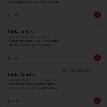
flambeada a las brasas, con trozos de 
tocino, todo montado sobre crujientes 
papas fritas caseras y bañado con 
queso derretido. (1 ó 2 personas)
$13.000
Tabla Limeña
Trozos de lomo, pollo y cebolla 
morada salteados al wok en sus jugos, 
terminado con salsa huancaína y 
cilantro fresco sobre papas fritas.
$21.000
Tabla Maestra
Carne mechada en su jugo con salsa 
bbq, cebollas caramelizadas, queso 
ricotta, tocino crujiente y ciboulette 
picado, servido sobre papas fritas.
$20.000