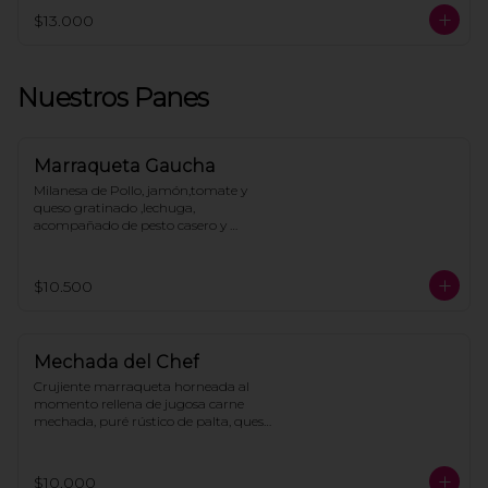
$13.000
Nuestros Panes
Marraqueta Gaucha
Milanesa de Pollo, jamón,tomate y 
queso gratinado ,lechuga, 
acompañado de pesto casero y 
mayonesa.
$10.500
Mechada del Chef
Crujiente marraqueta horneada al 
momento rellena de jugosa carne 
mechada, puré rústico de palta, queso 
mozzarella derretido, huevo frito y 
toque de mayo casera, acompañan 
papas fritas.
$10.000