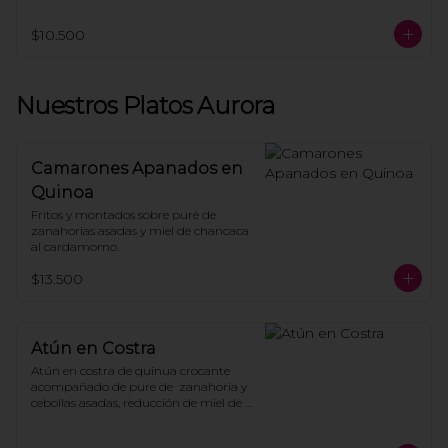
dressing de naranja y rica rica.
$10.500
Nuestros Platos Aurora
Camarones Apanados en
Quinoa
Fritos y montados sobre puré de 
zanahorias asadas y miel de chancaca 
al cardamomo.
$13.500
Atún en Costra
Atún en costra de quinua crocante 
acompañado de pure de  zanahoria y 
cebollas asadas, reducción de miel de 
chancaca y aceite de merquén.