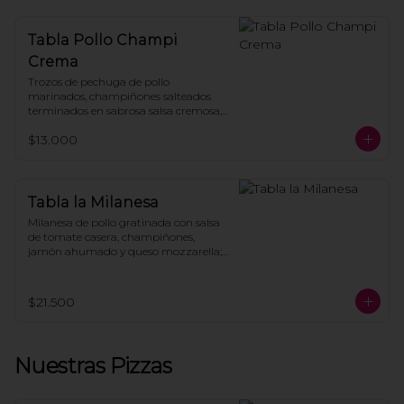
Tabla Pollo Champi
Crema
Trozos de pechuga de pollo 
marinados, champiñones salteados 
terminados en sabrosa salsa cremosa, 
todo montado sobre crujientes papas 
$13.000
fritas caseras.
Tabla la Milanesa
Milanesa de pollo gratinada con salsa 
de tomate casera, champiñones, 
jamón ahumado y queso mozzarella; 
coronada con pesto, hojas verdes, 
parmesano y tomates cherries, todo 
sobre papas fritas.
$21.500
Nuestras Pizzas