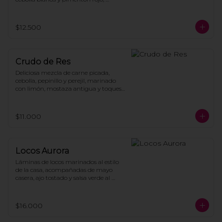
acompañado de hojas de lechuga, 
papas cocidas y mayonesa casera.
$12.500
Crudo de Res
Deliciosa mezcla de carne picada, 
cebolla, pepinillo y perejil, marinado 
con limón, mostaza antigua y toques 
de aceite de oliva, acompañado de 
tostadas de pan.
$11.000
Locos Aurora
Láminas de locos marinados al estilo 
de la casa, acompañadas de mayo 
casera, ajo tostado y salsa verde al 
cilantro con chips de papas.
$16.000