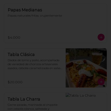
Papas Medianas
Papas naturales fritas  crujientemente
$4.000
Tabla Clásica
Dados de lomo y pollo, acompañada 
de variedad de chorizos artesanales 
asados, cebolla caramelizada en salsa 
demiglace coronado con huevos fritos, 
todo montado sobre crujientes papas 
fritas caseras.
$20.000
Tabla La Charra
Carne picada, marinada al chipotle 
con cebolla blanca, salteada y 