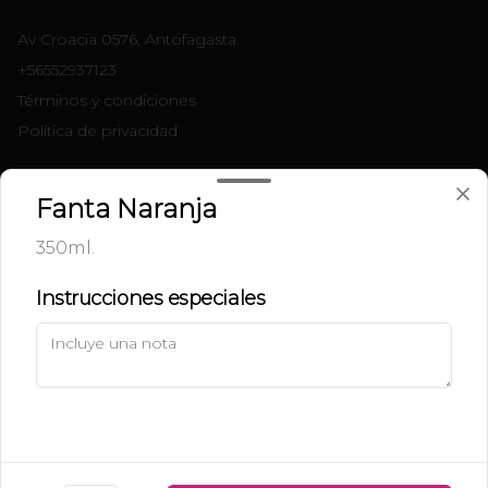
Av Croacia 0576, Antofagasta.
+56552937123
Términos y condiciones
Política de privacidad
Redes sociales
Fanta Naranja
Instagram
350ml.
Facebook
Instrucciones especiales
Mi cuenta
Pedir
Iniciar sesión
Powered by