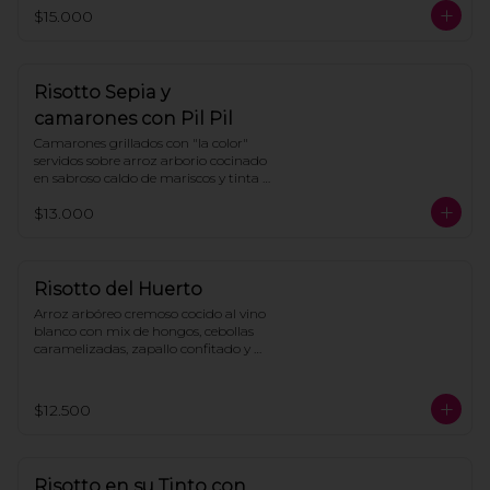
pimientos.
$15.000
Risotto Sepia y
camarones con Pil Pil
Camarones grillados con "la color" 
servidos sobre arroz arborio cocinado 
en sabroso caldo de mariscos y tinta 
de calamar, todo bañado en intensa 
$13.000
salsa de pil pil con gotas de aceite de 
cilantro.
Risotto del Huerto
Arroz arbóreo cremoso cocido al vino 
blanco con mix de hongos, cebollas 
caramelizadas, zapallo confitado y 
perejil. Terminado con queso 
parmesano rallado.
$12.500
Risotto en su Tinto con