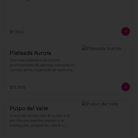
$9.500
Plateada Aurora
Cremosa pastelera de choclo 
acompañada de sabrosa plateada en 
cocción lenta, tapenade de aceituna 
cebolla caramelizada y huevo 
pochado.
$13.500
Pulpo del Valle
crocantes tentaculos de pulpo a la 
parrilla con papitas asadas a la 
matequilla, alcaparras, cilantro, 
aceitunas con salsa de soya y humo, 
coronado con chimichurri de 