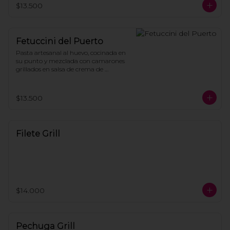
$13.500
Fetuccini del Puerto
Pasta artesanal al huevo, cocinada en 
su punto y mezclada con camarones 
grillados en salsa de crema de 
langostas, tomate cherry y perejil.
$13.500
Filete Grill
$14.000
Pechuga Grill