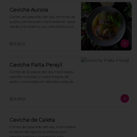
Ceviche Aurora
Cortes del pescado del día, láminas de 
pulpo, camarones marinados en salsa 
verde a la chilena, con cebolla blanca y 
pimentón rojo, acompañado de hojas 
de lechuga, papas cocidas y mayonesa 
casera.
$13.500
Ceviche Palta Perejil
Cortes de la pesca del día marinados, 
cebolla morada y cubos frescos de 
palta, marinados en sabrosa salsa de 
perejil acevichada con toques de 
merkén, coronado con mote suflado y 
acompañado de lechuga y crocante 
$13.500
de zapallo.
Ceviche de Caleta
Cortes del pescado del día, marinados 
en leche de tigre a la chilena, con 
cebolla blanca y pimentón rojo, 