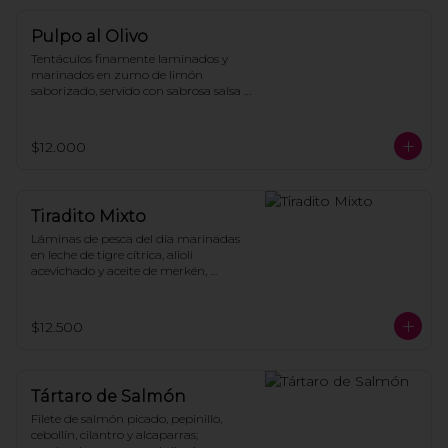
Pulpo al Olivo
Tentáculos finamente laminados y 
marinados en zumo de limón 
saborizado, servido con sabrosa salsa 
de olivos seleccionados y cilantro fresco, 
acompañado de trozos de palta y 
tostadas de la casa.
$12.000
Tiradito Mixto
Láminas de pesca del día marinadas 
en leche de tigre cítrica, alioli 
acevichado y aceite de merkén, 
coronado con mini bastones de 
calamar crocante y chalaca de cebolla 
morada, tomate y cilantro.
$12.500
Tártaro de Salmón
Filete de salmón picado, pepinillo, 
cebollín, cilantro y alcaparras; 