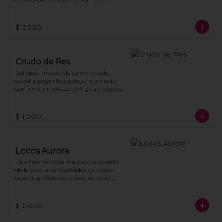
acompañado de hojas de lechuga, 
papas cocidas y mayonesa casera.
$12.500
Crudo de Res
Deliciosa mezcla de carne picada, 
cebolla, pepinillo y perejil, marinado 
con limón, mostaza antigua y toques 
de aceite de oliva, acompañado de 
tostadas de pan.
$11.000
Locos Aurora
Láminas de locos marinados al estilo 
de la casa, acompañadas de mayo 
casera, ajo tostado y salsa verde al 
cilantro con chips de papas.
$16.000