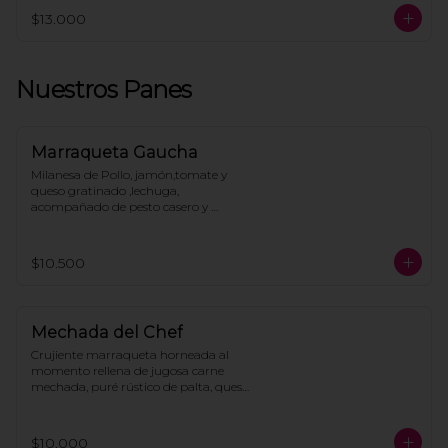
$13.000
Nuestros Panes
Marraqueta Gaucha
Milanesa de Pollo, jamón,tomate y 
queso gratinado ,lechuga, 
acompañado de pesto casero y 
mayonesa.
$10.500
Mechada del Chef
Crujiente marraqueta horneada al 
momento rellena de jugosa carne 
mechada, puré rústico de palta, queso 
mozzarella derretido, huevo frito y 
toque de mayo casera, acompañan 
papas fritas.
$10.000