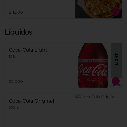
marinados a la brasa, trozos de queso 
crema; terminada con pesto casero.
$11.900
Líquidos
Coca-Cola Light
1.5 lt.
$2.000
Coca-Cola Original
350ml.