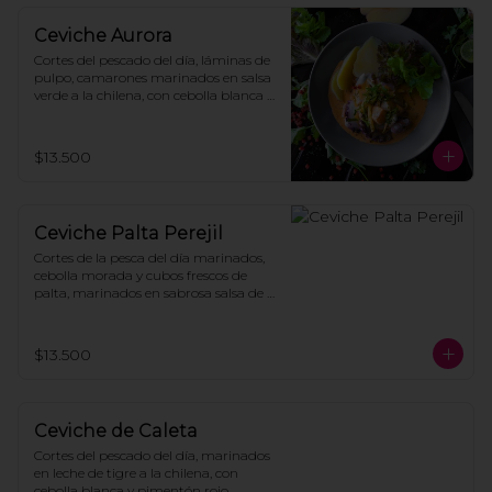
Ceviche Aurora
Cortes del pescado del día, láminas de 
pulpo, camarones marinados en salsa 
verde a la chilena, con cebolla blanca y 
pimentón rojo, acompañado de hojas 
de lechuga, papas cocidas y mayonesa 
casera.
$13.500
Ceviche Palta Perejil
Cortes de la pesca del día marinados, 
cebolla morada y cubos frescos de 
palta, marinados en sabrosa salsa de 
perejil acevichada con toques de 
merkén, coronado con mote suflado y 
acompañado de lechuga y crocante 
$13.500
de zapallo.
Ceviche de Caleta
Cortes del pescado del día, marinados 
en leche de tigre a la chilena, con 
cebolla blanca y pimentón rojo, 