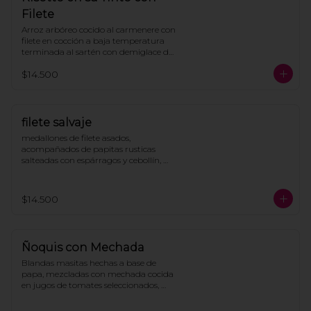
Filete
Arroz arbóreo cocido al carmenere con 
filete en cocción a baja temperatura 
terminada al sartén con demiglace de 
la casa y parmesano.
$14.500
filete salvaje
medallones de filete asados, 
acompañados de papitas rusticas 
salteadas con espárragos y cebollín, 
cubierto de salsa demiglas con 
champiñones
$14.500
Ñoquis con Mechada
Blandas masitas hechas a base de 
papa, mezcladas con mechada cocida 
en jugos de tomates seleccionados, 
coronada con ricotta, pesto y queso 
parmesano.