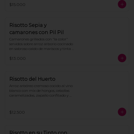
pimientos.
$15.000
Risotto Sepia y
camarones con Pil Pil
Camarones grillados con "la color" 
servidos sobre arroz arborio cocinado 
en sabroso caldo de mariscos y tinta 
de calamar, todo bañado en intensa 
$13.000
salsa de pil pil con gotas de aceite de 
cilantro.
Risotto del Huerto
Arroz arbóreo cremoso cocido al vino 
blanco con mix de hongos, cebollas 
caramelizadas, zapallo confitado y 
perejil. Terminado con queso 
parmesano rallado.
$12.500
Risotto en su Tinto con