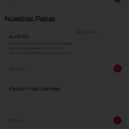
Nuestras Papas
Al Pil Pil
Suculenta y sabrosa receta con cebolla 
blanca, ajos asados, cilantro, vino 
blanco, toques de ají cacho de cabra y 
el secreto de la casa, acompañado de 
bandeja de papas fritas.
$12.000
Papas Fritas Grandes
$7.000