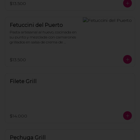
$13.500
Fetuccini del Puerto
Pasta artesanal al huevo, cocinada en 
su punto y mezclada con camarones 
grillados en salsa de crema de 
langostas, tomate cherry y perejil.
$13.500
Filete Grill
$14.000
Pechuga Grill