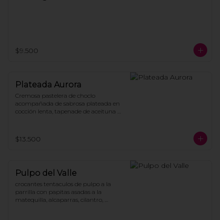
$9.500
Plateada Aurora
Cremosa pastelera de choclo 
acompañada de sabrosa plateada en 
cocción lenta, tapenade de aceituna 
cebolla caramelizada y huevo 
pochado.
$13.500
Pulpo del Valle
crocantes tentaculos de pulpo a la 
parrilla con papitas asadas a la 
matequilla, alcaparras, cilantro, 
aceitunas con salsa de soya y humo, 
coronado con chimichurri de 