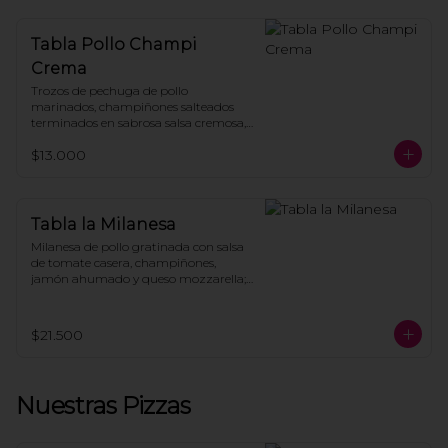
Tabla Pollo Champi
Crema
Trozos de pechuga de pollo 
marinados, champiñones salteados 
terminados en sabrosa salsa cremosa, 
todo montado sobre crujientes papas 
$13.000
fritas caseras.
Tabla la Milanesa
Milanesa de pollo gratinada con salsa 
de tomate casera, champiñones, 
jamón ahumado y queso mozzarella; 
coronada con pesto, hojas verdes, 
parmesano y tomates cherries, todo 
sobre papas fritas.
$21.500
Nuestras Pizzas