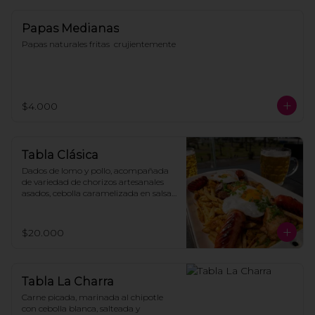
Papas Medianas
Papas naturales fritas  crujientemente
$4.000
Tabla Clásica
Dados de lomo y pollo, acompañada 
de variedad de chorizos artesanales 
asados, cebolla caramelizada en salsa 
demiglace coronado con huevos fritos, 
todo montado sobre crujientes papas 
fritas caseras.
$20.000
Tabla La Charra
Carne picada, marinada al chipotle 
con cebolla blanca, salteada y 