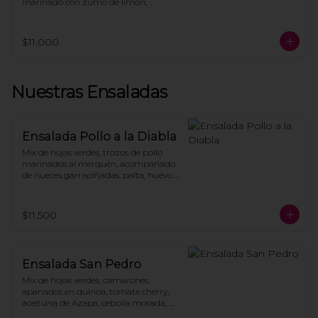
marinado con zumo de limón, 
terminados con palta y acompañado 
de tostadas.
$11.000
Nuestras Ensaladas
Ensalada Pollo a la Diabla
Mix de hojas verdes, trozos de pollo 
marinados al merquén, acompañado 
de nueces garrapiñadas, palta, huevo 
de codorniz, tomate asado, vinagreta 
de miel y mostaza.
$11.500
Ensalada San Pedro
Mix de hojas verdes, camarones 
apanados en quinoa, tomate cherry, 
aceituna de Azapa, cebolla morada, 
zanahoria asado, pepino en rodajas, 