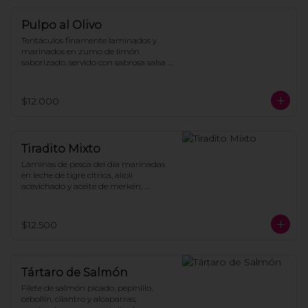
Pulpo al Olivo
Tentáculos finamente laminados y 
marinados en zumo de limón 
saborizado, servido con sabrosa salsa 
de olivos seleccionados y cilantro fresco, 
acompañado de trozos de palta y 
tostadas de la casa.
$12.000
Tiradito Mixto
Láminas de pesca del día marinadas 
en leche de tigre cítrica, alioli 
acevichado y aceite de merkén, 
coronado con mini bastones de 
calamar crocante y chalaca de cebolla 
morada, tomate y cilantro.
$12.500
Tártaro de Salmón
Filete de salmón picado, pepinillo, 
cebollín, cilantro y alcaparras; 