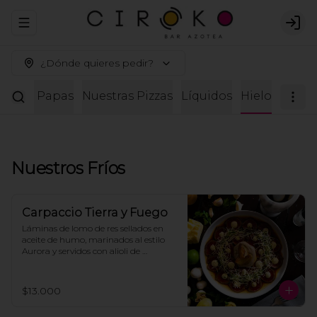
Abrir menu de navegación
Logi
¿Dónde quieres pedir?
estras Papas
Nuestras Pizzas
Líquidos
Hielo
Nuestros Fríos
Carpaccio Tierra y Fuego
Láminas de lomo de res sellados en 
aceite de humo, marinados al estilo 
Aurora y servidos con alioli de 
alcaparras, puré de champiñones y 
alcachofas, láminas de parmesano, 
cebolla asada y tostadas para 
$13.000
compartir.