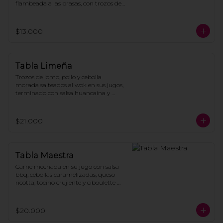
flambeada a las brasas, con trozos de 
tocino, todo montado sobre crujientes 
papas fritas caseras y bañado con 
queso derretido. (1 ó 2 personas)
$13.000
Tabla Limeña
Trozos de lomo, pollo y cebolla 
morada salteados al wok en sus jugos, 
terminado con salsa huancaína y 
cilantro fresco sobre papas fritas.
$21.000
Tabla Maestra
Carne mechada en su jugo con salsa 
bbq, cebollas caramelizadas, queso 
ricotta, tocino crujiente y ciboulette 
picado, servido sobre papas fritas.
$20.000