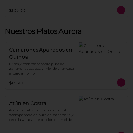
dressing de naranja y rica rica.
$10.500
Nuestros Platos Aurora
Camarones Apanados en
Quinoa
Fritos y montados sobre puré de 
zanahorias asadas y miel de chancaca 
al cardamomo.
$13.500
Atún en Costra
Atún en costra de quinua crocante 
acompañado de pure de  zanahoria y 
cebollas asadas, reducción de miel de 
chancaca y aceite de merquén.