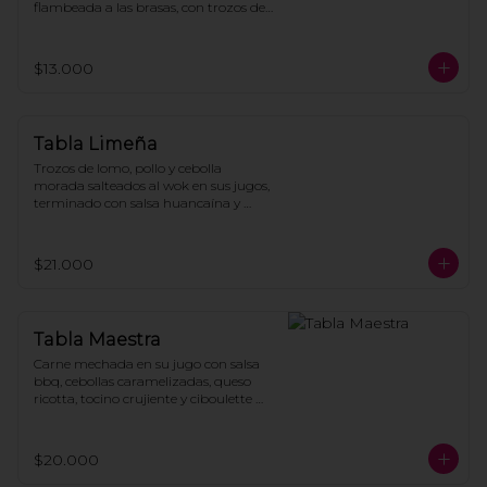
flambeada a las brasas, con trozos de 
tocino, todo montado sobre crujientes 
papas fritas caseras y bañado con 
queso derretido. (1 ó 2 personas)
$13.000
Tabla Limeña
Trozos de lomo, pollo y cebolla 
morada salteados al wok en sus jugos, 
terminado con salsa huancaína y 
cilantro fresco sobre papas fritas.
$21.000
Tabla Maestra
Carne mechada en su jugo con salsa 
bbq, cebollas caramelizadas, queso 
ricotta, tocino crujiente y ciboulette 
picado, servido sobre papas fritas.
$20.000