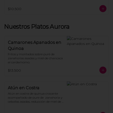
dressing de naranja y rica rica.
$10.500
Nuestros Platos Aurora
Camarones Apanados en
Quinoa
Fritos y montados sobre puré de 
zanahorias asadas y miel de chancaca 
al cardamomo.
$13.500
Atún en Costra
Atún en costra de quinua crocante 
acompañado de pure de  zanahoria y 
cebollas asadas, reducción de miel de 
chancaca y aceite de merquén.