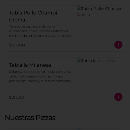
Tabla Pollo Champi
Crema
Trozos de pechuga de pollo 
marinados, champiñones salteados 
terminados en sabrosa salsa cremosa, 
todo montado sobre crujientes papas 
$13.000
fritas caseras.
Tabla la Milanesa
Milanesa de pollo gratinada con salsa 
de tomate casera, champiñones, 
jamón ahumado y queso mozzarella; 
coronada con pesto, hojas verdes, 
parmesano y tomates cherries, todo 
sobre papas fritas.
$21.500
Nuestras Pizzas