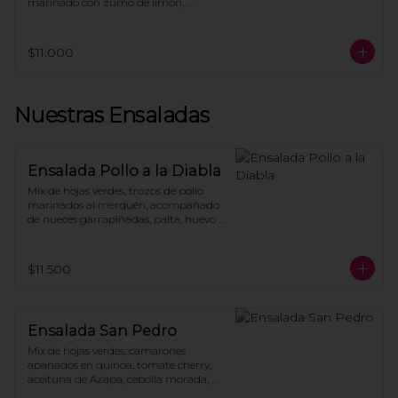
marinado con zumo de limón, 
terminados con palta y acompañado 
de tostadas.
$11.000
Nuestras Ensaladas
Ensalada Pollo a la Diabla
Mix de hojas verdes, trozos de pollo 
marinados al merquén, acompañado 
de nueces garrapiñadas, palta, huevo 
de codorniz, tomate asado, vinagreta 
de miel y mostaza.
$11.500
Ensalada San Pedro
Mix de hojas verdes, camarones 
apanados en quinoa, tomate cherry, 
aceituna de Azapa, cebolla morada, 
zanahoria asado, pepino en rodajas, 