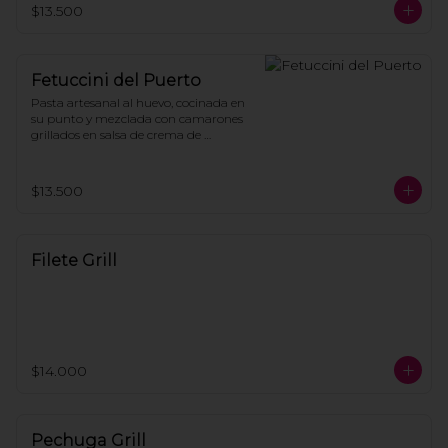
$13.500
Fetuccini del Puerto
Pasta artesanal al huevo, cocinada en 
su punto y mezclada con camarones 
grillados en salsa de crema de 
langostas, tomate cherry y perejil.
$13.500
Filete Grill
$14.000
Pechuga Grill