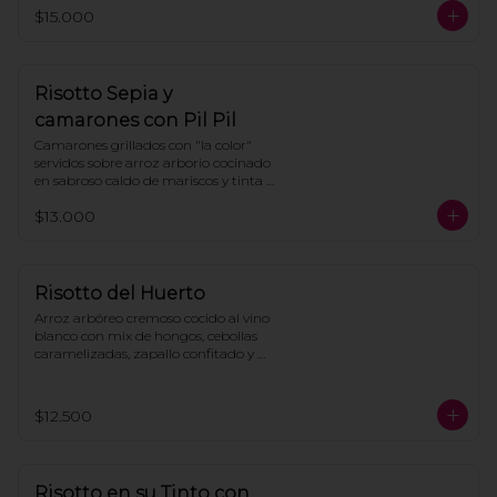
pimientos.
$15.000
Risotto Sepia y
camarones con Pil Pil
Camarones grillados con "la color" 
servidos sobre arroz arborio cocinado 
en sabroso caldo de mariscos y tinta 
de calamar, todo bañado en intensa 
$13.000
salsa de pil pil con gotas de aceite de 
cilantro.
Risotto del Huerto
Arroz arbóreo cremoso cocido al vino 
blanco con mix de hongos, cebollas 
caramelizadas, zapallo confitado y 
perejil. Terminado con queso 
parmesano rallado.
$12.500
Risotto en su Tinto con