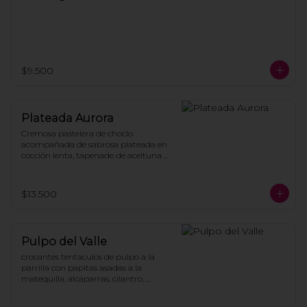
$9.500
Plateada Aurora
Cremosa pastelera de choclo 
acompañada de sabrosa plateada en 
cocción lenta, tapenade de aceituna 
cebolla caramelizada y huevo 
pochado.
$13.500
Pulpo del Valle
crocantes tentaculos de pulpo a la 
parrilla con papitas asadas a la 
matequilla, alcaparras, cilantro, 
aceitunas con salsa de soya y humo, 
coronado con chimichurri de 