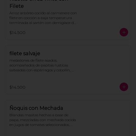
Filete
Arroz arbóreo cocido al carmenere con 
filete en cocción a baja temperatura 
terminada al sartén con demiglace de 
la casa y parmesano.
$14.500
filete salvaje
medallones de filete asados, 
acompañados de papitas rusticas 
salteadas con espárragos y cebollín, 
cubierto de salsa demiglas con 
champiñones
$14.500
Ñoquis con Mechada
Blandas masitas hechas a base de 
papa, mezcladas con mechada cocida 
en jugos de tomates seleccionados, 
coronada con ricotta, pesto y queso 
parmesano.