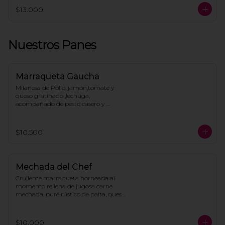
$13.000
Nuestros Panes
Marraqueta Gaucha
Milanesa de Pollo, jamón,tomate y 
queso gratinado ,lechuga, 
acompañado de pesto casero y 
mayonesa.
$10.500
Mechada del Chef
Crujiente marraqueta horneada al 
momento rellena de jugosa carne 
mechada, puré rústico de palta, queso 
mozzarella derretido, huevo frito y 
toque de mayo casera, acompañan 
papas fritas.
$10.000