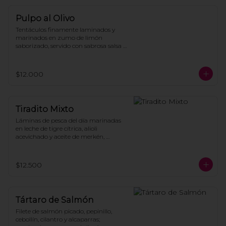
Pulpo al Olivo
Tentáculos finamente laminados y 
marinados en zumo de limón 
saborizado, servido con sabrosa salsa 
de olivos seleccionados y cilantro fresco, 
acompañado de trozos de palta y 
tostadas de la casa.
$12.000
Tiradito Mixto
Láminas de pesca del día marinadas 
en leche de tigre cítrica, alioli 
acevichado y aceite de merkén, 
coronado con mini bastones de 
calamar crocante y chalaca de cebolla 
morada, tomate y cilantro.
$12.500
Tártaro de Salmón
Filete de salmón picado, pepinillo, 
cebollín, cilantro y alcaparras; 