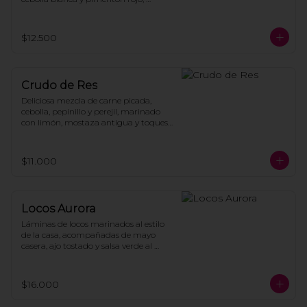
acompañado de hojas de lechuga, 
papas cocidas y mayonesa casera.
$12.500
Crudo de Res
Deliciosa mezcla de carne picada, 
cebolla, pepinillo y perejil, marinado 
con limón, mostaza antigua y toques 
de aceite de oliva, acompañado de 
tostadas de pan.
$11.000
Locos Aurora
Láminas de locos marinados al estilo 
de la casa, acompañadas de mayo 
casera, ajo tostado y salsa verde al 
cilantro con chips de papas.
$16.000