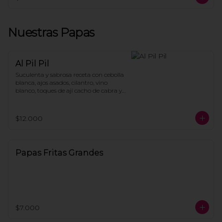
Nuestras Papas
Al Pil Pil
Suculenta y sabrosa receta con cebolla 
blanca, ajos asados, cilantro, vino 
blanco, toques de ají cacho de cabra y 
el secreto de la casa, acompañado de 
bandeja de papas fritas.
$12.000
Papas Fritas Grandes
$7.000