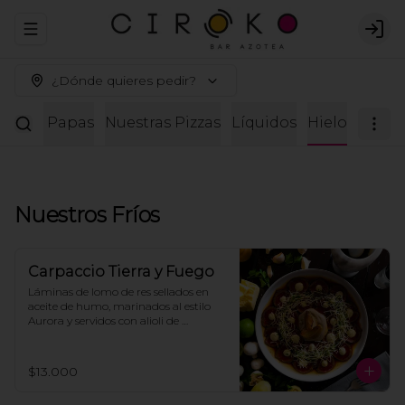
Abrir menu de navegación
Logi
¿Dónde quieres pedir?
estras Papas
Nuestras Pizzas
Líquidos
Hielo
Nuestros Fríos
Carpaccio Tierra y Fuego
Láminas de lomo de res sellados en 
aceite de humo, marinados al estilo 
Aurora y servidos con alioli de 
alcaparras, puré de champiñones y 
alcachofas, láminas de parmesano, 
cebolla asada y tostadas para 
$13.000
compartir.