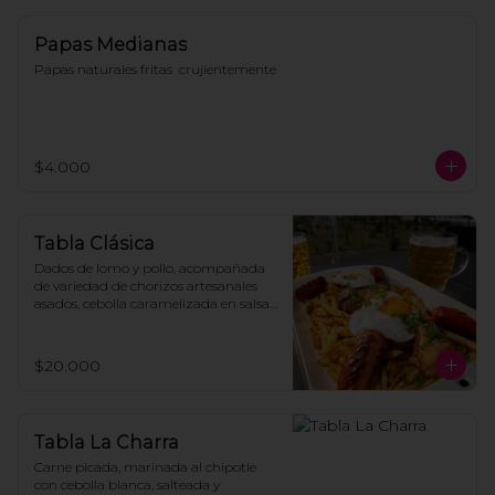
Papas Medianas
Papas naturales fritas  crujientemente
$4.000
Tabla Clásica
Dados de lomo y pollo, acompañada 
de variedad de chorizos artesanales 
asados, cebolla caramelizada en salsa 
demiglace coronado con huevos fritos, 
todo montado sobre crujientes papas 
fritas caseras.
$20.000
Tabla La Charra
Carne picada, marinada al chipotle 
con cebolla blanca, salteada y 