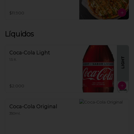
marinados a la brasa, trozos de queso 
crema; terminada con pesto casero.
$11.900
Líquidos
Coca-Cola Light
1.5 lt.
$2.000
Coca-Cola Original
350ml.