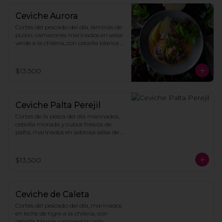
Ceviche Aurora
Cortes del pescado del día, láminas de 
pulpo, camarones marinados en salsa 
verde a la chilena, con cebolla blanca y 
pimentón rojo, acompañado de hojas 
de lechuga, papas cocidas y mayonesa 
casera.
$13.500
Ceviche Palta Perejil
Cortes de la pesca del día marinados, 
cebolla morada y cubos frescos de 
palta, marinados en sabrosa salsa de 
perejil acevichada con toques de 
merkén, coronado con mote suflado y 
acompañado de lechuga y crocante 
$13.500
de zapallo.
Ceviche de Caleta
Cortes del pescado del día, marinados 
en leche de tigre a la chilena, con 
cebolla blanca y pimentón rojo, 